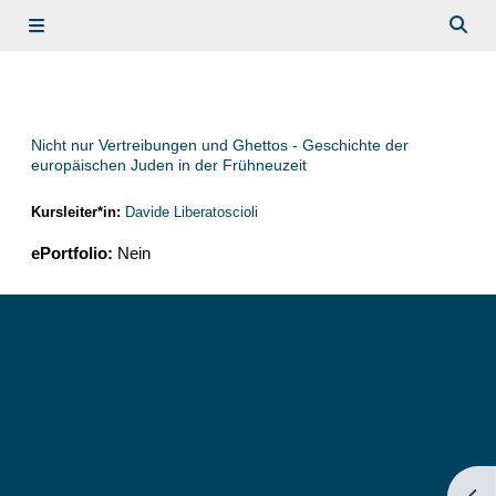
Zum Hauptinhalt
Website-Übersicht
Such
Nicht nur Vertreibungen und Ghettos - Geschichte der
europäischen Juden in der Frühneuzeit
Kursleiter*in:
Davide Liberatoscioli
ePortfolio
:
Nein