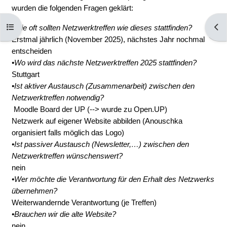
wurden die folgenden Fragen geklärt:
Otwórz indeks kursu
Otwó
•Wie oft sollten Netzwerktreffen wie dieses stattfinden?
Erstmal jährlich (November 2025), nächstes Jahr nochmal
entscheiden
•Wo wird das nächste Netzwerktreffen 2025 stattfinden?
Stuttgart
•Ist aktiver Austausch (Zusammenarbeit) zwischen den
Netzwerktreffen notwendig?
Moodle Board der UP (--> wurde zu Open.UP)
Netzwerk auf eigener Website abbilden (Anouschka
organisiert falls möglich das Logo)
•Ist passiver Austausch (Newsletter,…) zwischen den
Netzwerktreffen wünschenswert?
nein
•Wer möchte die Verantwortung für den Erhalt des Netzwerks
übernehmen?
Weiterwandernde Verantwortung (je Treffen)
•Brauchen wir die alte Website?
nein