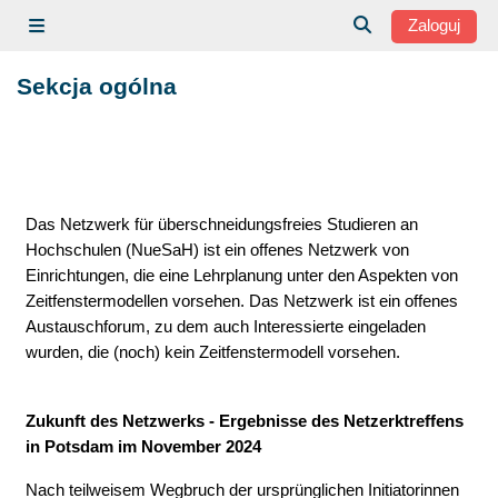
Przejdź do głównej zawartości
Zaloguj
Panel boczny
Przełącznik wysz
Sekcja ogólna
Przegląd sekcji
Das Netzwerk für überschneidungsfreies Studieren an
Hochschulen (NueSaH) ist ein offenes Netzwerk von
Einrichtungen, die eine Lehrplanung unter den Aspekten von
Zeitfenstermodellen vorsehen. Das Netzwerk ist ein offenes
Austauschforum, zu dem auch Interessierte eingeladen
wurden, die (noch) kein Zeitfenstermodell vorsehen.
Zukunft des Netzwerks - Ergebnisse des Netzerktreffens
in Potsdam im November 2024
Nach teilweisem Wegbruch der ursprünglichen Initiatorinnen